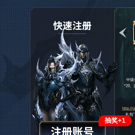
飞快的白熊
罗达斯的符
糖果
咒
中级
*20
http://
礼包
抽奖+1